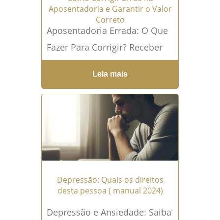
Aposentadoria e Garantir o Valor
Correto
Aposentadoria Errada: O Que
Fazer Para Corrigir? Receber
uma aposentadoria com valor
Leia mais
abaixo do esperado ou
perceber que seu benefício foi
calculado...
Leia mais →
Depressão: Quais os direitos
desta pessoa ( manual 2024)
Depressão e Ansiedade: Saiba