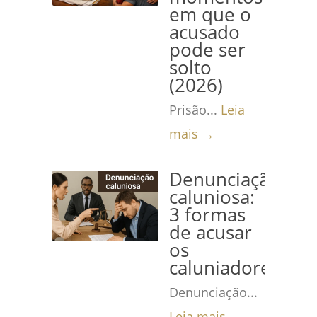
em que o
acusado
pode ser
solto
(2026)
Prisão...
Leia
mais →
Denunciação
caluniosa:
3 formas
de acusar
os
caluniadores
Denunciação...
Leia mais →