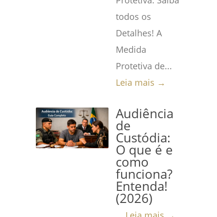
Protetiva: Saiba
todos os
Detalhes! A
Medida
Protetiva de...
Leia mais →
Audiência
de
Custódia:
O que é e
como
funciona?
Entenda!
(2026)
...
Leia mais →