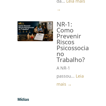
da...
Leia mais
→
NR-1:
Como
Prevenir
Riscos
Psicossociais
no
Trabalho?
A NR-1
passou...
Leia
mais →
Mídias