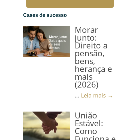
Aposentadoria O
planejamento previdenciário é
Cases de sucesso
uma ferramenta essencial
Morar
para qualquer trabalhador...
junto:
Direito a
Leia mais →
pensão,
bens,
herança e
mais
(2026)
...
Leia mais →
União
Estável:
Como
Funciona e