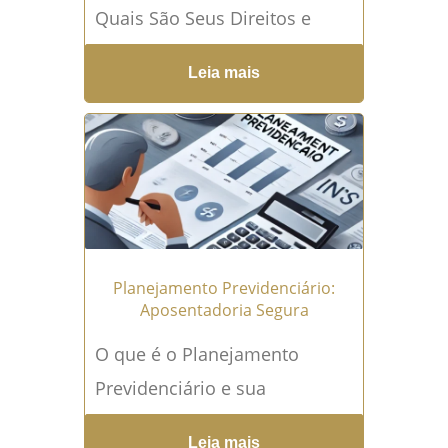
Quais São Seus Direitos e
Como Garantir Benefícios no
Leia mais
INSS Depressão e ansiedade
são transtornos que afetam
milhões...
Leia mais →
Planejamento Previdenciário:
Aposentadoria Segura
O que é o Planejamento
Previdenciário e sua
Importância para a
Leia mais