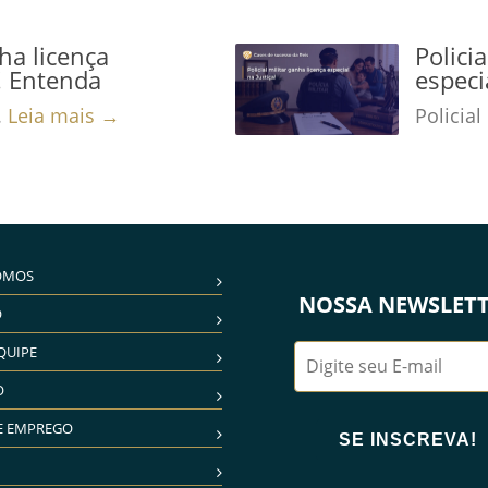
nha licença
Polici
a! Entenda
especi
.
Leia mais →
Policial
OMOS
NOSSA NEWSLET
O
QUIPE
O
E EMPREGO