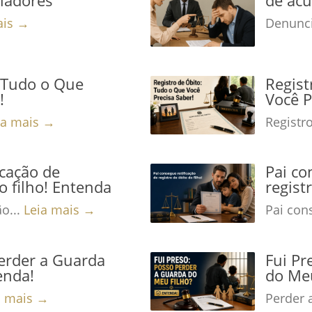
ais →
Denunci
: Tudo o Que
Regist
!
Você P
ia mais →
Registro
icação de
Pai co
o filho! Entenda
regist
ão...
Leia mais →
Pai cons
Perder a Guarda
Fui Pr
enda!
do Meu
a mais →
Perder 