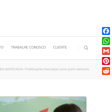
Faceb
TO
TRABALHE CONOSCO
CLIENTE
Whats
Gmail
EIS ADVOCACIA
/
Publicações marcadas como joint ventures
Pinter
Reddit