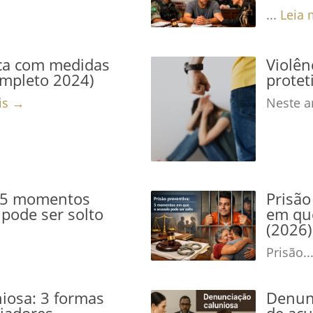
...
Leia 
ca com medidas
Violê
ompleto 2024)
protet
is →
Neste ar
: 5 momentos
Prisão
pode ser solto
em que
(2026)
Prisão..
iosa: 3 formas
Denunc
niadores
de acu