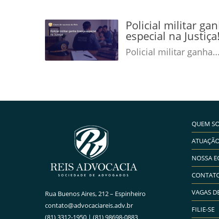
Policial militar ga
especial na Justiç
Policial militar ganha..
QUEM S
ATUAÇÃ
NOSSA E
CONTAT
VAGAS D
Rua Buenos Aires, 212 – Espinheiro
contato@advocaciareis.adv.br
FILIE-SE
(81) 3312-1950 | (81) 98698-0883