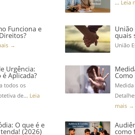
...
Leia 
mo Funciona e
União 
Direitos?
quais 
mais →
União Es
de Urgência:
Medida
é Aplicada?
Como 
a todos os
Medida 
tetiva de...
Leia
Detalhe
mais →
dia: O que é e
Audiên
tenda! (2026)
como f