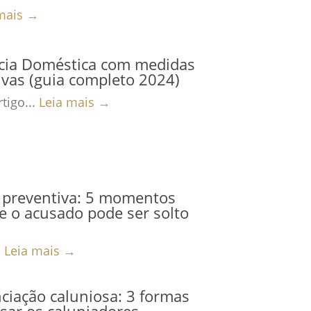
mais →
ncia Doméstica com medidas
ivas (guia completo 2024)
tigo...
Leia mais →
 preventiva: 5 momentos
 o acusado pode ser solto
.
Leia mais →
iação caluniosa: 3 formas
sar os caluniadores