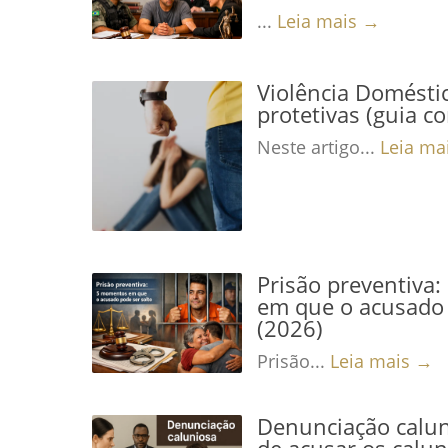
...
Leia mais →
Violência Domésti
protetivas (guia c
Neste artigo...
Leia ma
Prisão preventiva
em que o acusado 
(2026)
Prisão...
Leia mais →
Denunciação calun
de acusar os calu