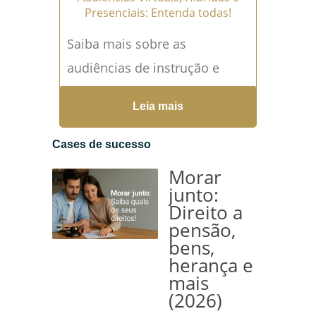
Presenciais: Entenda todas!
Saiba mais sobre as
audiências de instrução e
julgamento virtuais e
Leia mais
presenciais, suas
características únicas,
Cases de sucesso
benefícios e desafios.
Morar
Audiências Virtuais, Híbridas
junto:
Direito a
e...
Leia mais →
pensão,
bens,
herança e
mais
(2026)