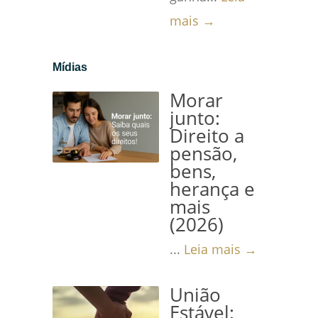
mais →
Mídias
Morar
junto:
Direito a
pensão,
bens,
herança e
mais
(2026)
...
Leia mais →
União
Estável: