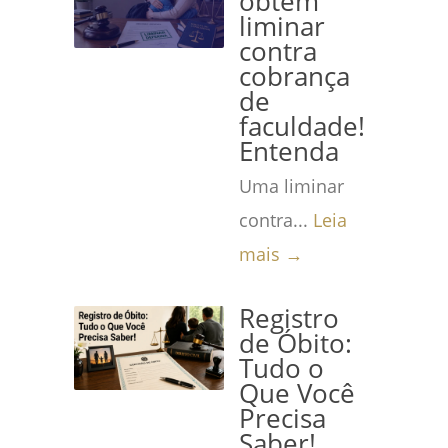
obtém
liminar
contra
cobrança
de
faculdade!
Entenda
Uma liminar
contra...
Leia
mais →
Registro
de Óbito:
Tudo o
Que Você
Precisa
Saber!