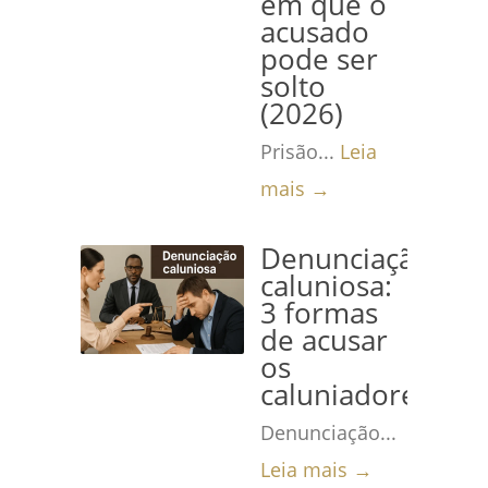
em que o
acusado
pode ser
solto
(2026)
Prisão...
Leia
mais →
Denunciação
caluniosa:
3 formas
de acusar
os
caluniadores
Denunciação...
Leia mais →