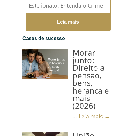
Estelionato: Entenda o Crime
e Suas Implicações Legais Na
Leia mais
última...
Leia mais →
Cases de sucesso
Morar
junto:
Direito a
pensão,
bens,
herança e
mais
(2026)
...
Leia mais →
União