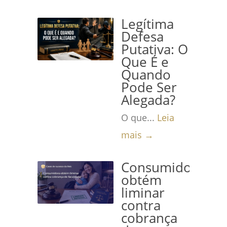
Legítima
Defesa
Putativa: O
Que É e
Quando
Pode Ser
Alegada?
O que...
Leia
mais →
Consumidora
obtém
liminar
contra
cobrança