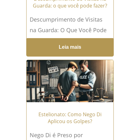
Guarda: o que você pode fazer?
Descumprimento de Visitas
na Guarda: O Que Você Pode
Fazer? A regulamentação de
Leia mais
visitas não é apenas um
direito do pai ou...
Leia mais
→
Estelionato: Como Nego Di
Aplicou os Golpes?
Nego Di é Preso por