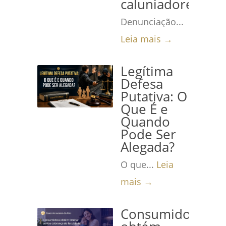
caluniadores
Denunciação...
Leia mais →
Legítima
Defesa
Putativa: O
Que É e
Quando
Pode Ser
Alegada?
O que...
Leia
mais →
Consumidora