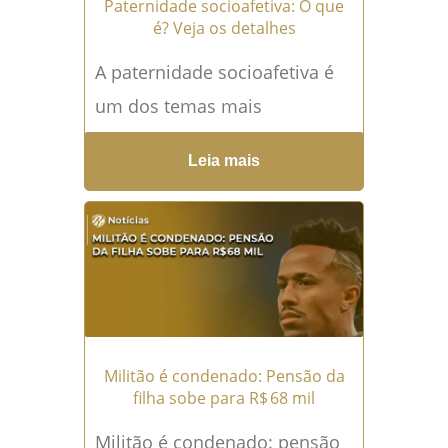
Paternidade socioafetiva: O que
é? Veja os detalhes
A paternidade socioafetiva é
um dos temas mais
relevantes do Direito de
Leia mais
Família contemporâneo.
Imagine uma situação em que
o pai biológico...
Leia mais →
Militão é condenado: Pensão da
filha sobe para R$ 68 mil
Militão é condenado: pensão