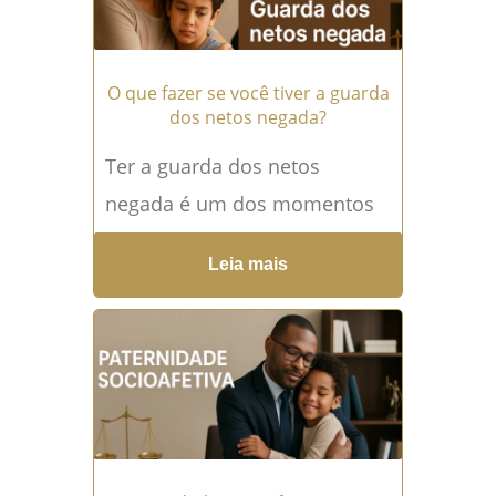
→
O que fazer se você tiver a guarda
dos netos negada?
Ter a guarda dos netos
negada é um dos momentos
mais difíceis na vida de quem
Leia mais
ama e cuida de uma criança...
Leia mais →