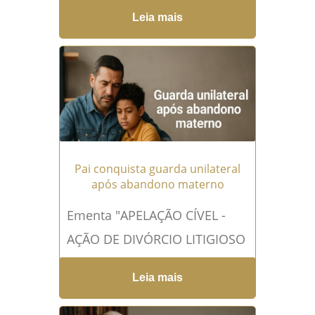
o divórcio? Tomar decisões
Leia mais
sobre quem fica no imóvel
com os filhos durante o
divórcio é um dos momentos
mais...
Leia mais →
Pai conquista guarda unilateral
após abandono materno
Ementa "APELAÇÃO CÍVEL -
AÇÃO DE DIVÓRCIO LITIGIOSO
COM FIXAÇÃO DA GUARDA -
Leia mais
DEFERIMENTO DA GUARDA
COMPARTILHADA -