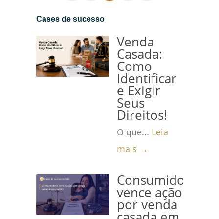
QUE FIXA GUARDA
Cases de sucesso
UNILATERAL DO FILHO...
Leia
mais →
Venda
Casada:
Como
Identificar
e Exigir
Seus
Direitos!
O que...
Leia
mais →
Consumidora
vence ação
por venda
casada em