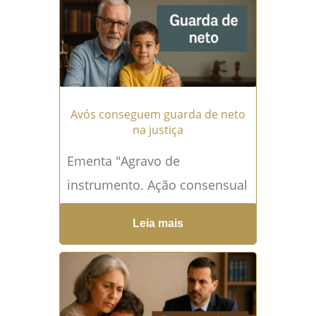
PARTICULARIDADES DOS
AUTOS QUE...
Leia mais →
Avós conseguem guarda de neto
na justiça
Ementa "Agravo de
instrumento. Ação consensual
de guarda. GUARDA
Leia mais
AVOENGA. Princípio da
solidariedade familiar e da
dignidade da pessoa humana.
Melhor interesse...
Leia mais