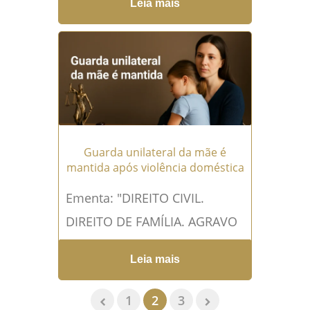
Leia mais
DECRETO DE PRISÃO. ACORDO
EXTRAJUDICIAL FIRMADO
ENTRE A DEVEDOR E A
GENITORA DO...
Leia mais →
Guarda unilateral da mãe é
mantida após violência doméstica
Ementa: "DIREITO CIVIL.
DIREITO DE FAMÍLIA. AGRAVO
DE INSTRUMENTO. AÇÃO DE
Leia mais
GUARDA. INSURGÊNCIA DO
GENITOR CONTRA DECISÃO
1
2
3