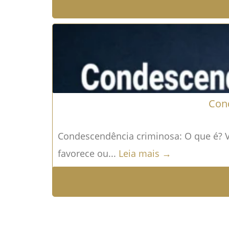
Con
Condescendência criminosa: O que é? 
favorece ou...
Leia mais →