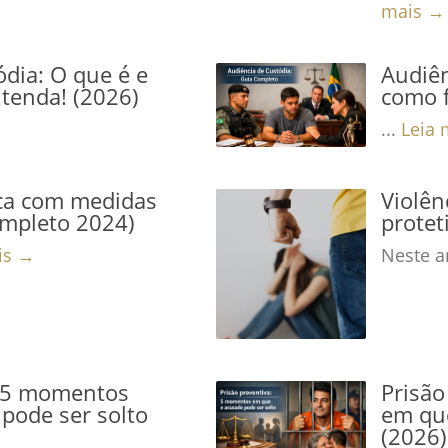
mais →
dia: O que é e
Audiên
tenda! (2026)
como f
...
Leia 
ca com medidas
Violê
ompleto 2024)
protet
is →
Neste ar
: 5 momentos
Prisão
pode ser solto
em que
(2026)