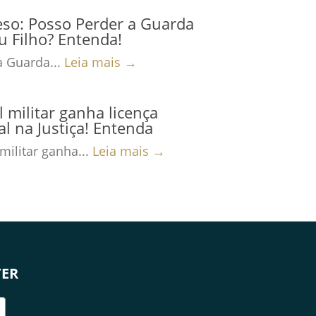
eso: Posso Perder a Guarda
 Filho? Entenda!
a Guarda...
Leia mais →
al militar ganha licença
al na Justiça! Entenda
 militar ganha...
Leia mais →
TER