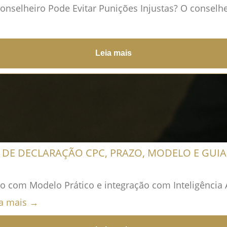
selheiro Pode Evitar Punições Injustas? O conselhei
Leia mais
DE DECLARAÇÃO CPC, PRAZO, MODELO E GUI
com Modelo Prático e integração com Inteligência A
ia mais →