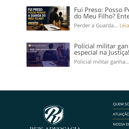
Fui Preso: Posso 
do Meu Filho? Ent
Perder a Guarda...
Lei
Policial militar ga
especial na Justiç
Policial militar ganha..
QUEM S
ATUAÇÃ
NOSSA E