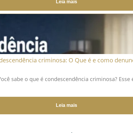
Leia mais
descendência criminosa: O Que é e como denunc
Você sabe o que é condescendência criminosa? Esse
Leia mais