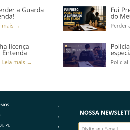
Perder a Guarda
Fui Pr
enda!
do Meu
a mais →
Perder 
nha licença
Polici
a! Entenda
especi
.
Leia mais →
Policial
OMOS
NOSSA NEWSLET
O
QUIPE