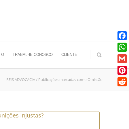
Faceb
TO
TRABALHE CONOSCO
CLIENTE
Whats
Gmail
REIS ADVOCACIA
/
Publicações marcadas como Omissão
Pinter
Reddit
nições Injustas?