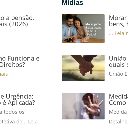
Mídias
to a pensão,
Morar 
ais (2026)
bens, 
...
Leia 
mo Funciona e
União 
Direitos?
quais 
mais →
União Es
de Urgência:
Medida
é Aplicada?
Como 
a todos os
Medida 
tetiva de...
Leia
Detalhe