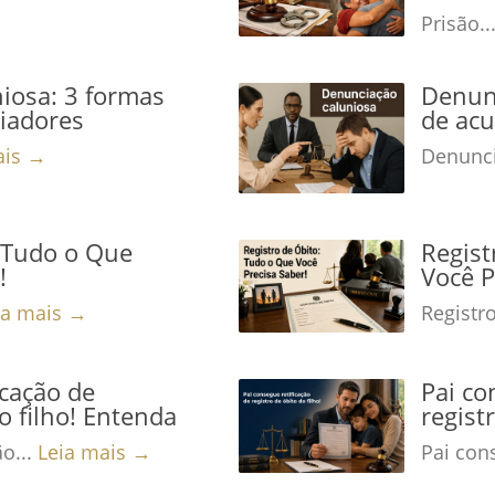
Prisão..
iosa: 3 formas
Denunc
niadores
de acu
ais →
Denunci
: Tudo o Que
Regist
!
Você P
ia mais →
Registro
icação de
Pai co
o filho! Entenda
regist
ão...
Leia mais →
Pai cons