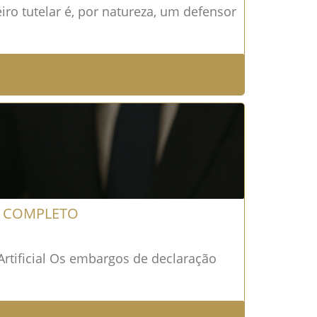
ro tutelar é, por natureza, um defensor
A COMPLETO
rtificial Os embargos de declaração