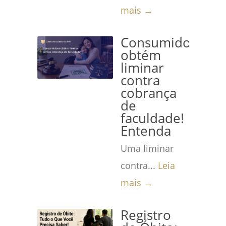
mais →
Consumidora
obtém
liminar
contra
cobrança
de
faculdade!
Entenda
Uma liminar
contra...
Leia
mais →
Registro