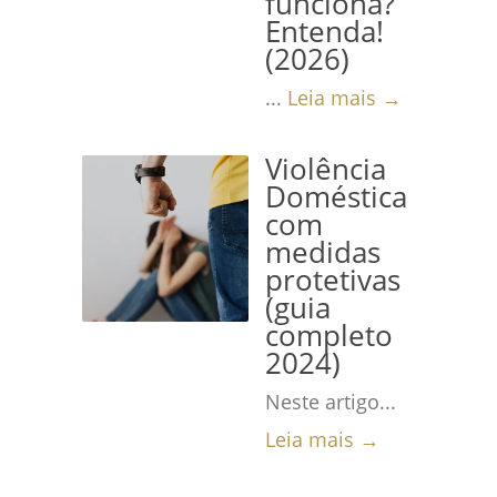
funciona?
Entenda!
(2026)
...
Leia mais →
Violência
Doméstica
com
medidas
protetivas
(guia
completo
2024)
Neste artigo...
Leia mais →