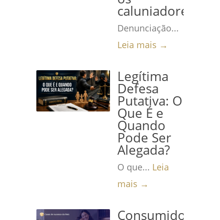
caluniadores
Denunciação...
Leia mais →
Legítima
Defesa
Putativa: O
Que É e
Quando
Pode Ser
Alegada?
O que...
Leia
mais →
Consumidora