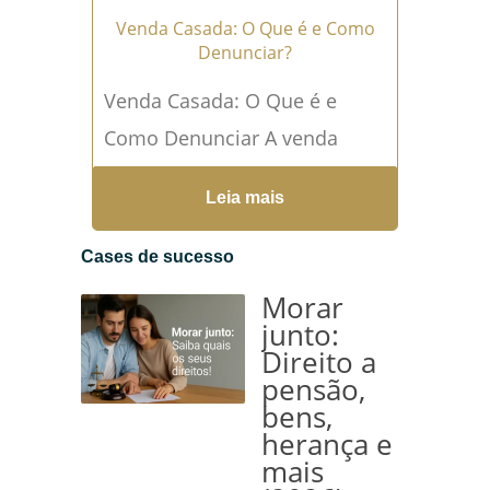
Venda Casada: O Que é e Como
Denunciar?
Venda Casada: O Que é e
Como Denunciar A venda
casada é uma prática
Leia mais
comercial abusiva e ilegal que
ocorre quando um
Cases de sucesso
fornecedor...
Leia mais →
Morar
junto:
Direito a
pensão,
bens,
herança e
mais