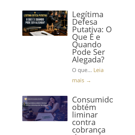
Legítima
Defesa
Putativa: O
Que É e
Quando
Pode Ser
Alegada?
O que...
Leia
mais →
Consumidora
obtém
liminar
contra
cobrança