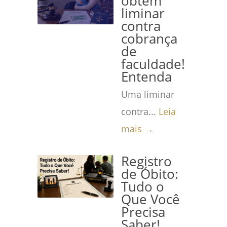
obtém
liminar
contra
cobrança
de
faculdade!
Entenda
Uma liminar
contra...
Leia
mais →
Registro
de Óbito:
Tudo o
Que Você
Precisa
Saber!