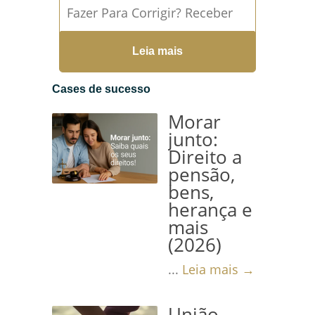
Fazer Para Corrigir? Receber
uma aposentadoria com valor
Leia mais
abaixo do esperado ou
perceber que seu benefício foi
Cases de sucesso
calculado...
Leia mais →
Morar
junto:
Direito a
pensão,
bens,
herança e
mais
(2026)
...
Leia mais →
União