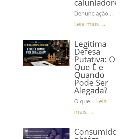
caluniadores
Denunciação...
Leia mais →
Legítima
Defesa
Putativa: O
Que É e
Quando
Pode Ser
Alegada?
O que...
Leia
mais →
Consumidora