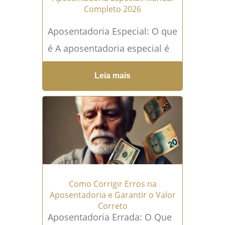
Completo 2026
Aposentadoria Especial: O que
é A aposentadoria especial é
um dos benefícios mais
Leia mais
desejados pelos
trabalhadores que atuam em
atividades de risco...
Leia mais
→
Como Corrigir Erros na
Aposentadoria e Garantir o Valor
Correto
Aposentadoria Errada: O Que