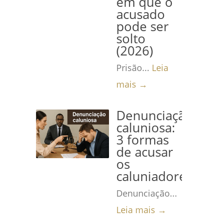
em que o
acusado
pode ser
solto
(2026)
Prisão...
Leia
mais →
Denunciação
caluniosa:
3 formas
de acusar
os
caluniadores
Denunciação...
Leia mais →