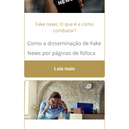
Fake news: O que é e como
combater?
Como a disseminação de Fake
News por páginas de fofoca
podem ser prejudiciais?
Leia mais
Entenda! Fake news são
informações falsas divulgadas
como verdadeiras,...
Leia mais
→