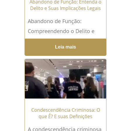
Abandono de Função: Entenda o
Delito e Suas Implicações Legais
Abandono de Função:
Compreendendo o Delito e
Suas Implicações Legais O
Leia mais
abandono de função no
serviço público é um tema de
grande...
Leia mais →
Condescendência Criminosa: O
que É? E suas Definições
A condescendência criminosa