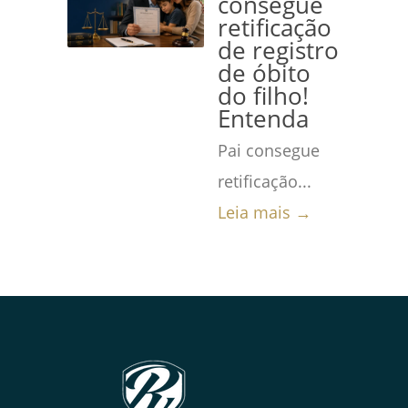
consegue
retificação
de registro
de óbito
do filho!
Entenda
Pai consegue
retificação...
Leia mais →