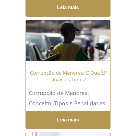
policiais estão entre os
Leia mais
profissionais mais expostos a
riscos devido à natureza
intrinsecamente perigosa...
Leia mais →
Corrupção de Menores: O Que É?
Quais os Tipos?
Corrupção de Menores:
Conceito, Tipos e Penalidades
A corrupção de menores é um
Leia mais
crime que atenta contra a
dignidade sexual e o...
Leia