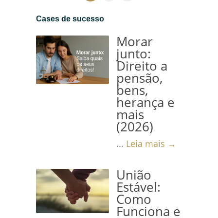
em relação aos crimes....
Leia
Cases de sucesso
mais →
Morar
junto:
Direito a
pensão,
bens,
herança e
mais
(2026)
...
Leia mais →
União
Estável:
Como
Funciona e