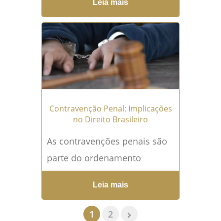
Leia mais
melhor o conceito de pensão
socioafetiva e suas
implicações legais,...
Leia
mais →
Contravenção Penal: Implicações
no Direito Brasileiro
As contravenções penais são
parte do ordenamento
jurídico brasileiro e
Leia mais
representam um conjunto de
infrações de menor gravidade
1
2