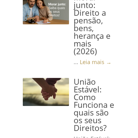
junto:
Direito a
pensão,
bens,
herança e
mais
(2026)
...
Leia mais →
União
Estável:
Como
Funciona e
quais são
os seus
Direitos?