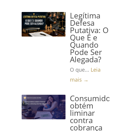
Legítima
Defesa
Putativa: O
Que É e
Quando
Pode Ser
Alegada?
O que...
Leia
mais →
Consumidora
obtém
liminar
contra
cobrança