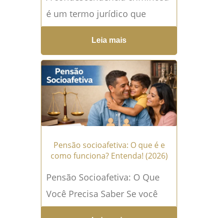
é um termo jurídico que
envolve o conhecimento e a
Leia mais
omissão diante de um crime,
caracterizando-se como um
delito...
Leia mais →
Pensão socioafetiva: O que é e
como funciona? Entenda! (2026)
Pensão Socioafetiva: O Que
Você Precisa Saber Se você
está buscando entender