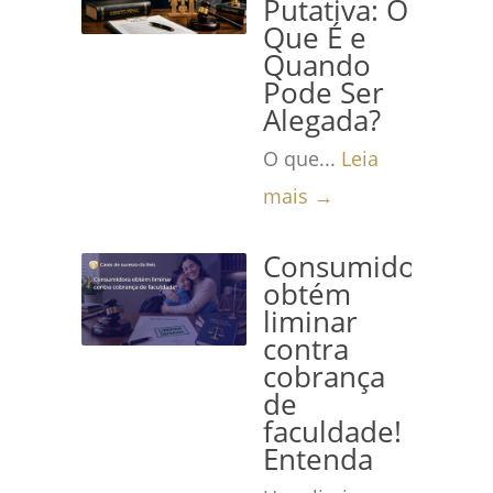
Putativa: O
Que É e
Quando
Pode Ser
Alegada?
O que...
Leia
mais →
Consumidora
obtém
liminar
contra
cobrança
de
faculdade!
Entenda