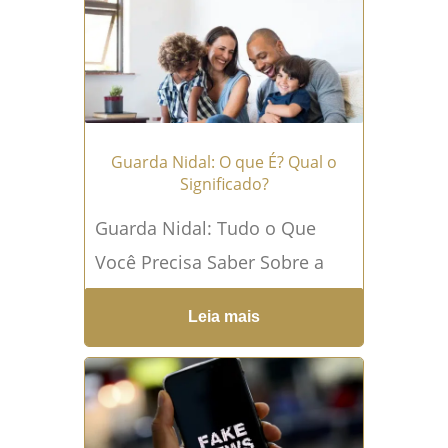
mais →
Guarda Nidal: O que É? Qual o
Significado?
Guarda Nidal: Tudo o Que
Você Precisa Saber Sobre a
Guarda de Crianças O que é
Leia mais
Guarda Nidal? A expressão
“Guarda Nidal”...
Leia mais →