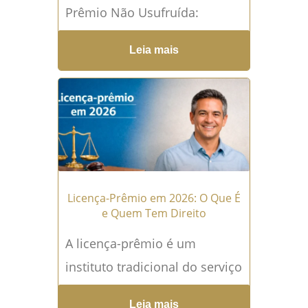
Prêmio Não Usufruída:
Entenda a Nova Decisão do
Leia mais
STJ O que é licença-prêmio e
como funcionava antes de
1996...
Leia mais →
Licença-Prêmio em 2026: O Que É
e Quem Tem Direito
A licença-prêmio é um
instituto tradicional do serviço
público brasileiro que visa
Leia mais