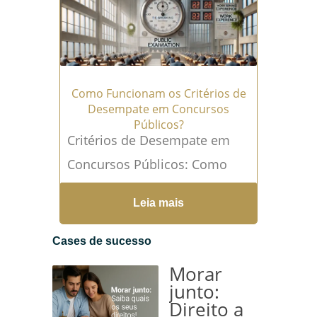
Como Funcionam os Critérios de
Desempate em Concursos
Públicos?
Critérios de Desempate em
Concursos Públicos: Como
Funcionam Os concursos
Leia mais
públicos no Brasil são
conhecidos por sua alta
Cases de sucesso
concorrência, com centenas
Morar
ou...
Leia mais →
junto:
Direito a