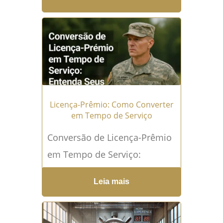
reconhecer a assiduidade e o
desempenho de...
Leia mais
→
Licença-Prêmio: Como Converter
em Tempo de Serviço
Conversão de Licença-Prêmio
em Tempo de Serviço:
Entenda Seus Direitos O que é
Leia mais
licença-prêmio e qual sua
função no serviço público?...
Leia mais →