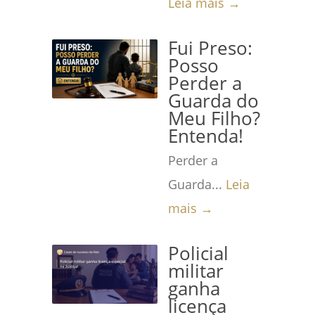
Leia mais →
Fui Preso:
Posso
Perder a
Guarda do
Meu Filho?
Entenda!
Perder a
Guarda...
Leia
mais →
Policial
militar
ganha
licença