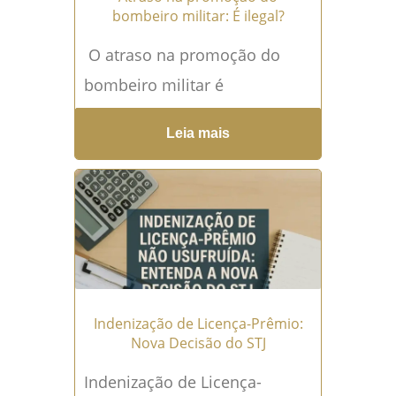
bombeiro militar: É ilegal?
O atraso na promoção do
bombeiro militar é
considerado ilegal? O Atraso
Leia mais
na promoção do bombeiro
militar é uma das principais
queixas...
Leia mais →
Indenização de Licença-Prêmio:
Nova Decisão do STJ
Indenização de Licença-