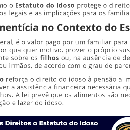
omo o
Estatuto do Idoso
protege o direito
os legais e as implicações para os famili
mentícia no Contexto do Es
eral, é o valor pago por um familiar para
or qualquer motivo, prover o próprio sus
ente sobre os
filhos
ou, na ausência de de
ou irmãos, de acordo com o grau de pare
so
reforça o direito do idoso à pensão ali
er a assistência financeira necessária 
os. A lei prevê que os alimentos são nec
ão e lazer do idoso.