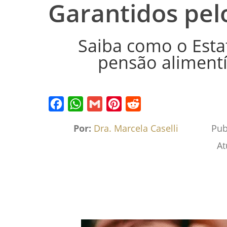
Garantidos pel
Saiba como o Esta
pensão alimentíc
Facebook
WhatsApp
Gmail
Pinterest
Reddit
Por:
Dra. Marcela Caselli
Pub
At