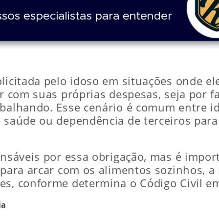
olicitada pelo idoso em situações onde el
ar com suas próprias despesas, seja por f
abalhando. Esse cenário é comum entre i
 saúde ou dependência de terceiros para 
onsáveis por essa obrigação, mas é impor
s para arcar com os alimentos sozinhos, a
s, conforme determina o Código Civil em
ia