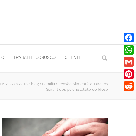
Faceb
TO
TRABALHE CONOSCO
CLIENTE
Whats
Gmail
EIS ADVOCACIA
/
blog
/
Família
/
Pensão Alimentícia: Direitos
Pinter
Garantidos pelo Estatuto do Idoso
Reddit