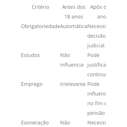
Critério
Antes dos
Após os 18
18 anos
anos
Obrigatoriedade
Automática
Necessita
decisão
judicial
Estudos
Não
Pode
influencia
justificar a
continuidade
Emprego
Irrelevante
Pode
influenciar
no fim da
pensão
Exoneração
Não
Necessita