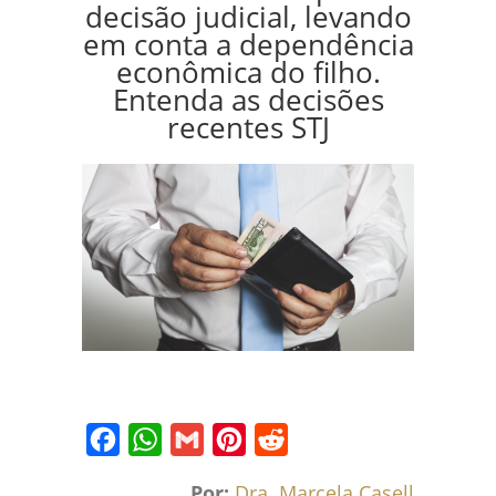
decisão judicial, levando
em conta a dependência
econômica do filho.
Entenda as decisões
recentes STJ
Facebook
WhatsApp
Gmail
Pinterest
Reddit
Por:
Dra. Marcela Caselli