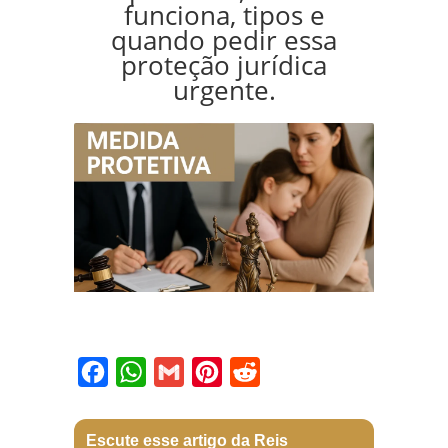
funciona, tipos e
quando pedir essa
proteção jurídica
urgente.
Facebook
WhatsApp
Gmail
Pinterest
Reddit
Escute esse artigo da Reis