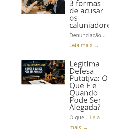
3 formas
de acusar
os
caluniadores
Denunciação...
Leia mais →
Legítima
Defesa
Putativa: O
Que É e
Quando
Pode Ser
Alegada?
O que...
Leia
mais →