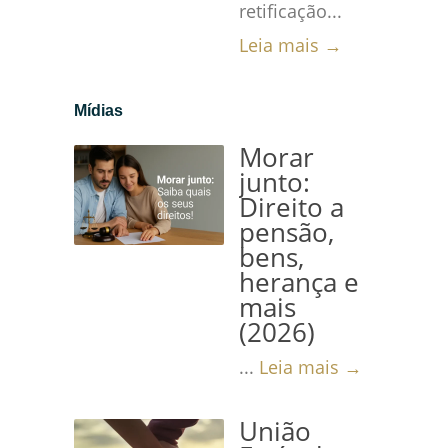
retificação...
Leia mais →
Mídias
Morar
junto:
Direito a
pensão,
bens,
herança e
mais
(2026)
...
Leia mais →
União