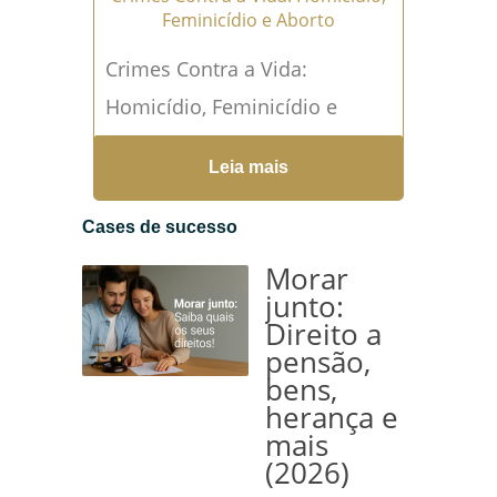
Feminicídio e Aborto
Crimes Contra a Vida:
Homicídio, Feminicídio e
Aborto Os crimes contra a
Leia mais
vida são considerados os
mais graves dentro do
Cases de sucesso
ordenamento jurídico,...
Leia
Morar
mais →
junto:
Direito a
pensão,
bens,
herança e
mais
(2026)