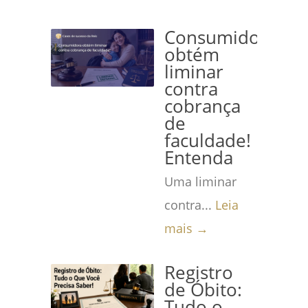
Consumidora
obtém
liminar
contra
cobrança
de
faculdade!
Entenda
Uma liminar
contra...
Leia
mais →
Registro
de Óbito:
Tudo o