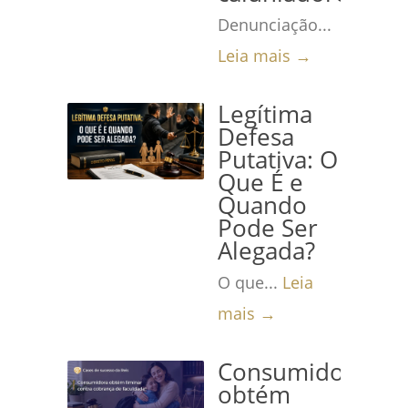
Denunciação...
Leia mais →
Legítima
Defesa
Putativa: O
Que É e
Quando
Pode Ser
Alegada?
O que...
Leia
mais →
Consumidora
obtém