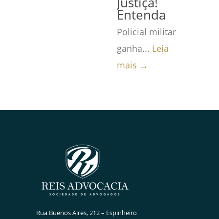
Justiça!
Entenda
Policial militar
ganha...
Leia
mais →
Rua Buenos Aires, 212 – Espinheiro