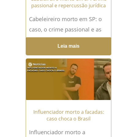
passional e repercussão jurídica
Cabeleireiro morto em SP: o
caso, o crime passional e as
implicações jurídicas No
Leia mais
início de fevereiro de 2026, o
Brasil foi...
Leia mais →
Influenciador morto a facadas:
caso choca o Brasil
Influenciador morto a