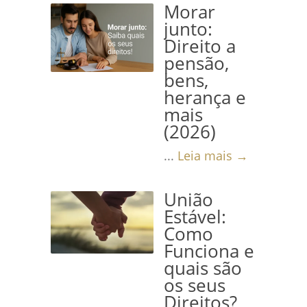
Morar
junto:
Direito a
pensão,
bens,
herança e
mais
(2026)
...
Leia mais →
União
Estável:
Como
Funciona e
quais são
os seus
Direitos?