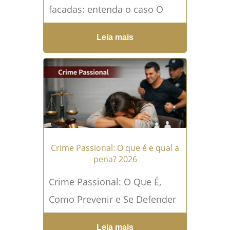
facadas: entenda o caso O
Brasil amanheceu em choque
Leia mais
no dia 30 de dezembro de
2025. Robson Maldonado...
Leia mais →
Crime Passional: O que é e qual a
pena? 2026
Crime Passional: O Que É,
Como Prevenir e Se Defender
O amor é um dos sentimentos
Leia mais