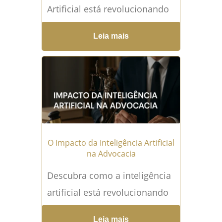
Artificial está revolucionando
a advocacia e saiba como
Leia mais
utilizá-la para impulsionar sua
carreira. Conheça as
aplicações práticas,
benefícios...
Leia mais →
O Impacto da Inteligência Artificial
na Advocacia
Descubra como a inteligência
artificial está revolucionando
a advocacia e saiba como os
Leia mais