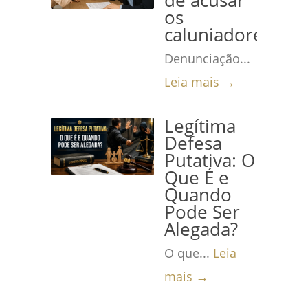
de acusar
os
caluniadores
Denunciação...
Leia mais →
Legítima
Defesa
Putativa: O
Que É e
Quando
Pode Ser
Alegada?
O que...
Leia
mais →