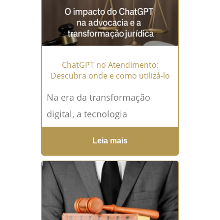
Prepare-se...
Leia mais →
ChatGPT no Atendimento:
Descubra onde e como utilizá-lo
Na era da transformação
digital, a tecnologia
desempenha um papel
Leia mais
fundamental em todas as
áreas profissionais, incluindo
a advocacia. Uma ferramenta
que...
Leia mais →