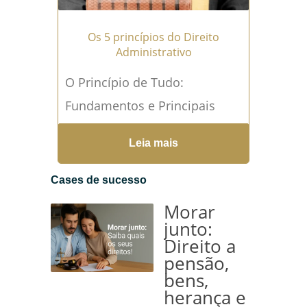
Os 5 princípios do Direito
Administrativo
O Princípio de Tudo:
Fundamentos e Principais
Princípios do Direito
Leia mais
Administrativo Descubra
como os princípios são a base
Cases de sucesso
de toda a atividade...
Leia
Morar
mais →
junto:
Direito a
pensão,
bens,
herança e