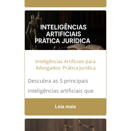
advogados podem se adaptar
a essa nova realidade.
Aumente...
Leia mais →
Inteligências Artificiais para
Advogados: Prática Jurídica
Descubra as 5 principais
inteligências artificiais que
estão revolucionando a
Leia mais
advocacia. Compare suas
vantagens, casos de uso e
considerações de custo.