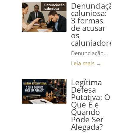
Denunciação
caluniosa:
3 formas
de acusar
os
caluniadores
Denunciação...
Leia mais →
Legítima
Defesa
Putativa: O
Que É e
Quando
Pode Ser
Alegada?