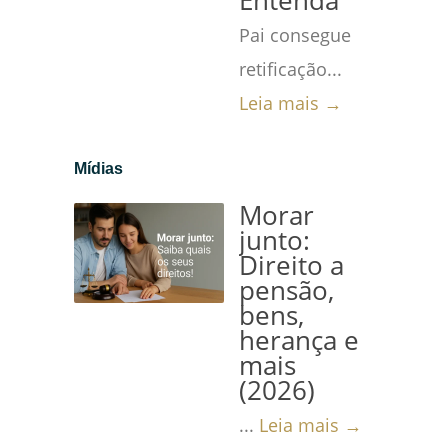
Entenda
Pai consegue
retificação...
Leia mais →
Mídias
Morar
junto:
Direito a
pensão,
bens,
herança e
mais
(2026)
...
Leia mais →