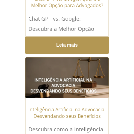
Melhor Opção para Advogados?
Chat GPT vs. Google:
Descubra a Melhor Opção
para Advogados Neste artigo,
Leia mais
vamos comparar duas
ferramentas poderosas: o
Chat GPT e o...
Leia mais →
Inteligência Artificial na Advocacia:
Desvendando seus Benefícios
Descubra como a Inteligência