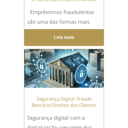
Empréstimos fraudulentos
são uma das formas mais
comuns de golpe financeiro,
Leia mais
afetando milhares de pessoas
que têm seus dados utilizados
sem autorização para contrair
dívidas em seu nome. Essa...
Leia mais →
Segurança Digital: Fraude
Bancária Direitos dos Clientes
Segurança digital com a
digitalização crescente dos