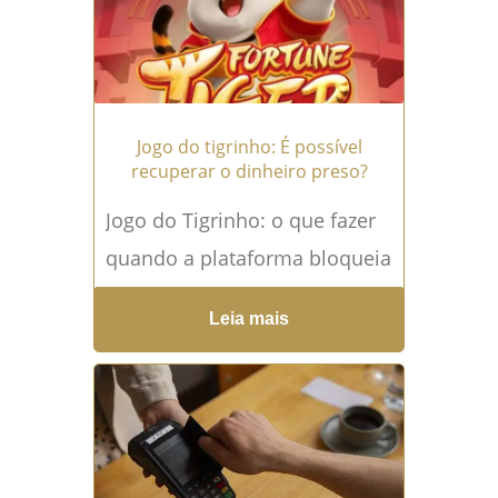
Diariamente, milhares de
brasileiros são vítimas...
Leia
mais →
Jogo do tigrinho: É possível
recuperar o dinheiro preso?
Jogo do Tigrinho: o que fazer
quando a plataforma bloqueia
o seu dinheiro? O bloqueio de
Leia mais
valores em plataformas
como...
Leia mais →