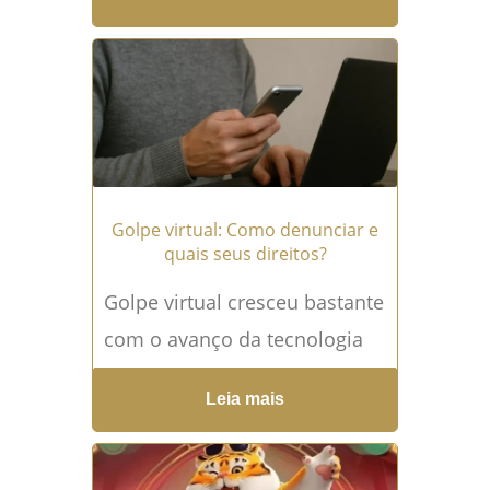
correspondentes? Dicas
práticas para proteger seus
dados e seu dinheiro...
Leia
mais →
Golpe virtual: Como denunciar e
quais seus direitos?
Golpe virtual cresceu bastante
com o avanço da tecnologia
trouxe inúmeras facilidades
Leia mais
para o cotidiano das pessoas,
mas também abriu espaço
para práticas ilícitas.