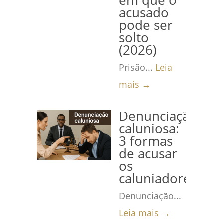
em que o
acusado
pode ser
solto
(2026)
Prisão...
Leia
mais →
Denunciação
caluniosa:
3 formas
de acusar
os
caluniadores
Denunciação...
Leia mais →