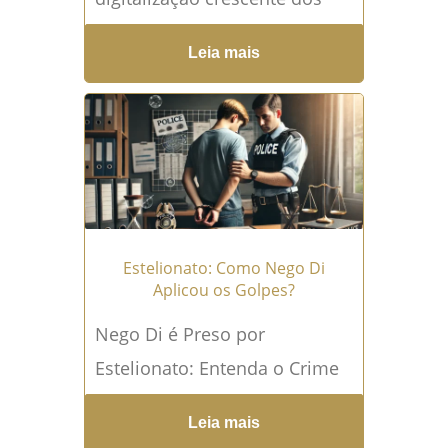
serviços bancários, a
Leia mais
conveniência de realizar
transações online também
trouxe novos desafios,
especialmente no que diz
respeito à segurança digital. A
facilidade de...
Leia mais →
Estelionato: Como Nego Di
Aplicou os Golpes?
Nego Di é Preso por
Estelionato: Entenda o Crime
e Suas Implicações Legais Na
Leia mais
última...
Leia mais →