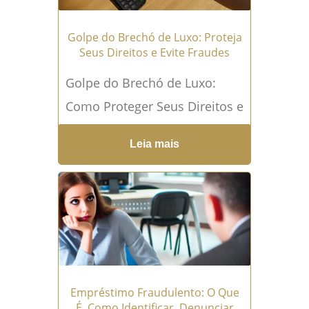
Golpe do Brechó de Luxo: Proteja
Seus Direitos e Evite Fraudes
Golpe do Brechó de Luxo:
Como Proteger Seus Direitos e
Evitar Fraudes O caso
Leia mais
envolvendo o brechó online
"Desapego Legal" trouxe à
tona um esquema que teria
lesado centenas de...
Leia
mais →
Empréstimo Fraudulento: O Que
É, Como Identificar, Denunciar