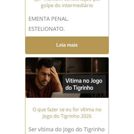
golpe do intermediário
EMENTA PENAL.
ESTELIONATO.
MATERIALIDADE E AUTORIA
Leia mais
EVIDENCIADAS. RECURSO
POSTULANDO A ABSOLVIÇÃO.
APELO IMPROVIDO. Réu que
cede sua conta para a prática
do...
Leia mais →
O que fazer se eu for vítima no
Jogo do Tigrinho 2026
Ser vítima do Jogo do Tigrinho