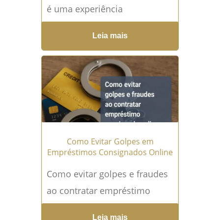
é uma experiência
angustiante. Muitos
Leia mais
brasileiros foram seduzidos
pela promessa de ganhos
fáceis e rápidos, acreditando...
Leia mais →
Como Evitar Golpes em
Empréstimos Consignados Online
Como evitar golpes e fraudes
ao contratar empréstimo
consignado online ou por
Leia mais