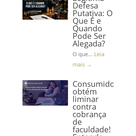
Defesa
Putativa: O
Que É e
Quando
Pode Ser
Alegada?
O que...
Leia
mais →
Consumidora
obtém
liminar
contra
cobrança
de
faculdade!