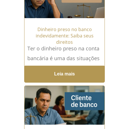
Dinheiro preso no banco
indevidamente: Saiba seus
direitos
Ter o dinheiro preso na conta
bancária é uma das situações
mais angustiantes que um
Leia mais
consumidor pode enfrentar.
Imagine acessar sua conta...
Leia mais →