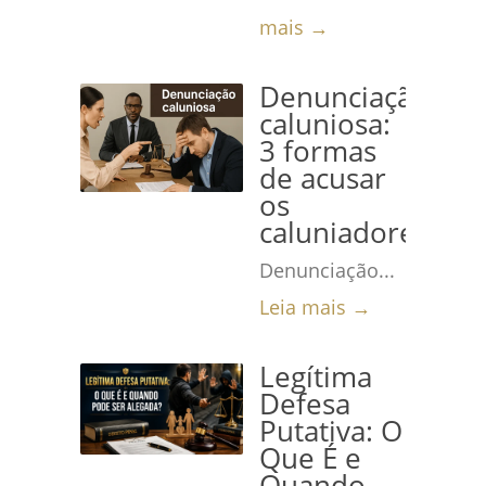
mais →
Denunciação
caluniosa:
3 formas
de acusar
os
caluniadores
Denunciação...
Leia mais →
Legítima
Defesa
Putativa: O
Que É e
Quando