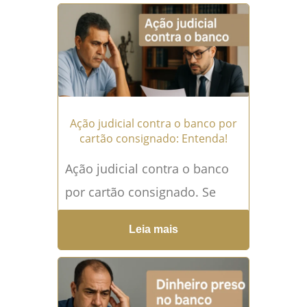
ansiedade, restrições no
nome e até problemas...
Leia
mais →
Ação judicial contra o banco por
cartão consignado: Entenda!
Ação judicial contra o banco
por cartão consignado. Se
essa frase chamou sua
Leia mais
atenção, é porque, talvez, você
ou alguém próximo já...
Leia
mais →