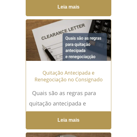
Bancos para Crédito
Leia mais
Consignado em 2025? Em um
cenário de aumento gradual
da Selic,...
Leia mais →
Quitação Antecipada e
Renegociação no Consignado
Quais são as regras para
quitação antecipada e
renegociação de parcelas do
Leia mais
consignado? Entenda seus
direitos ao antecipar ou