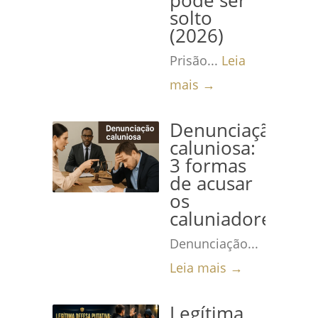
pode ser
solto
(2026)
Prisão...
Leia
mais →
Denunciação
caluniosa:
3 formas
de acusar
os
caluniadores
Denunciação...
Leia mais →
Legítima