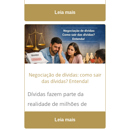
salário pode ser bloqueada na
Leia mais
justiça? Essa é uma dúvida
muito comum entre
trabalhadores,...
Leia mais →
Negociação de dívidas: como sair
das dívidas? Entenda!
Dívidas fazem parte da
realidade de milhões de
brasileiros e, quando saem do
Leia mais
controle, podem gerar