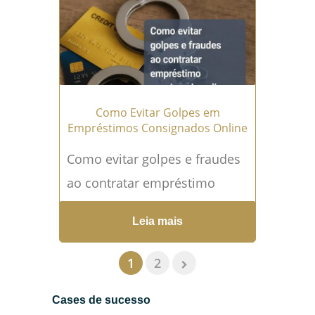
renegociar...
Leia mais →
Como Evitar Golpes em
Empréstimos Consignados Online
Como evitar golpes e fraudes
ao contratar empréstimo
consignado online ou por
Leia mais
correspondentes? Dicas
práticas para proteger seus
1
2
dados e seu dinheiro...
Leia
Cases de sucesso
mais →