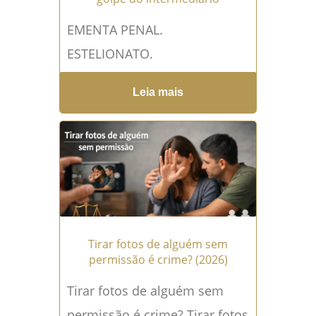
EMENTA PENAL.
ESTELIONATO.
MATERIALIDADE E AUTORIA
Leia mais
EVIDENCIADAS. RECURSO
POSTULANDO A ABSOLVIÇÃO.
APELO IMPROVIDO. Réu que
cede sua conta para a prática
do...
Leia mais →
Tirar fotos de alguém sem
permissão é crime? (2026)
Tirar fotos de alguém sem
permissão é crime? Tirar fotos