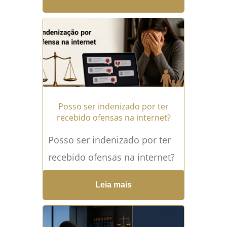
definitivamente no centro do
debate jurídico sobre redes
sociais. O que...
Leia mais →
Posso ser indenizado por ter
recebido ofensas na internet?
Posso ser indenizado por ter
recebido ofensas na internet?
Ofensas na internet podem
Leia mais
causar danos muito maiores
do que muitas pessoas
imaginam....
Leia mais →