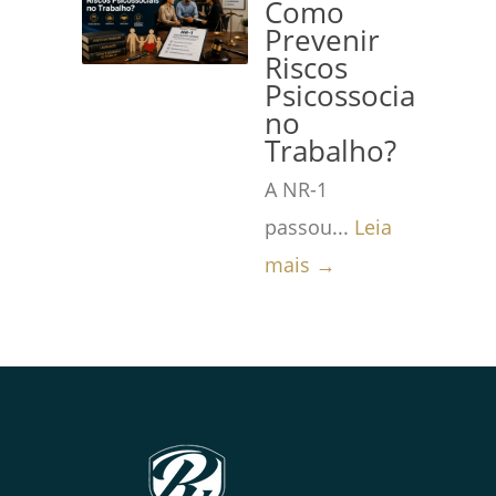
Como
Prevenir
Riscos
Psicossociais
no
Trabalho?
A NR-1
passou...
Leia
mais →