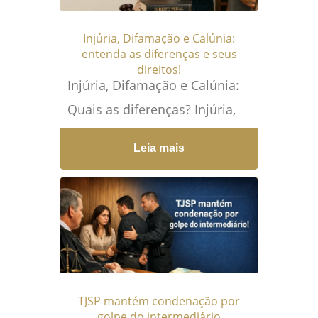
Injúria, Difamação e Calúnia:
entenda as diferenças e seus
direitos!
Injúria, Difamação e Calúnia:
Quais as diferenças? Injúria,
Difamação e Calúnia são
Leia mais
temas que despertam
dúvidas, medo e, muitas
vezes, desinformação. Em...
Leia mais →
TJSP mantém condenação por
golpe do intermediário