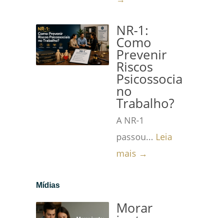
NR-1:
Como
Prevenir
Riscos
Psicossociais
no
Trabalho?
A NR-1
passou...
Leia
mais →
Mídias
Morar