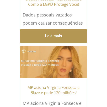
Como a LGPD Protege Você!
Dados pessoais vazados
podem causar consequências
muito mais graves do que o
Leia mais
recebimento de mensagens
indesejadas. Um incidente de
segurança pode permitir
fraudes...
Leia mais →
MP aciona Virginia Fonseca e
Blaze e pede 120 milhões!
MP aciona Virginia Fonseca e