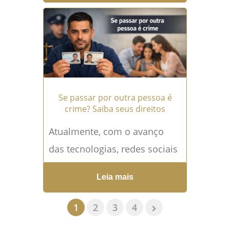
dos maiores desafios da era
digital...
Leia mais →
Se passar por outra pessoa é
crime? Saiba seus direitos
Atualmente, com o avanço
das tecnologias, redes sociais
e formas de comunicação
Leia mais
digital, muitas pessoas se
deparam com situações em
1
2
3
4
que alguém...
Leia mais →