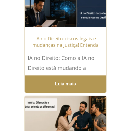
IA no Direito: riscos legais e
mudanças na Justiça! Entenda
IA no Direito: Como a IA no
Direito está mudando a
Justiça brasileira? IA no Direito
Leia mais
deixou de ser um assunto
futurista...
Leia mais →