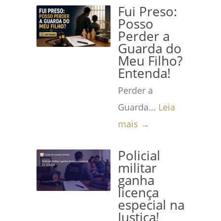
Fui Preso:
Posso
Perder a
Guarda do
Meu Filho?
Entenda!
Perder a
Guarda...
Leia
mais →
Policial
militar
ganha
licença
especial na
Justiça!