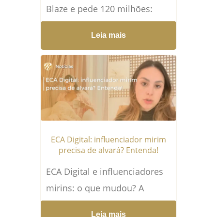
Blaze e pede 120 milhões:
entenda o caso O Ministério
Leia mais
Público do Distrito Federal e
Territórios ajuizou,...
Leia mais
→
ECA Digital: influenciador mirim
precisa de alvará? Entenda!
ECA Digital e influenciadores
mirins: o que mudou? A
infância entrou
Leia mais