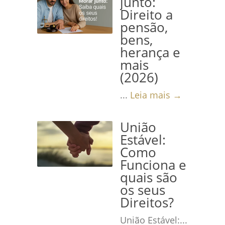
junto:
Direito a
pensão,
bens,
herança e
mais
(2026)
...
Leia mais →
União
Estável:
Como
Funciona e
quais são
os seus
Direitos?
União Estável:...