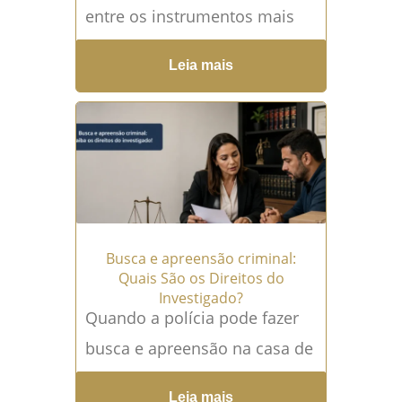
entre os instrumentos mais
severos do sistema penal
Leia mais
brasileiro. Afinal, uma ordem
judicial de prisão pode alterar
completamente...
Leia mais →
Busca e apreensão criminal:
Quais São os Direitos do
Investigado?
Quando a polícia pode fazer
busca e apreensão na casa de
alguém? A busca e apreensão
Leia mais