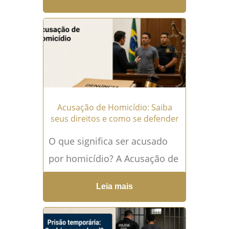
criminal em uma residência
normalmente depende...
Leia
mais →
Acusação de Homicídio: Saiba
seus direitos e como se defender
O que significa ser acusado
por homicídio? A Acusação de
Homicídio é uma das
Leia mais
situações mais graves do
Direito Penal brasileiro.
Desde...
Leia mais →