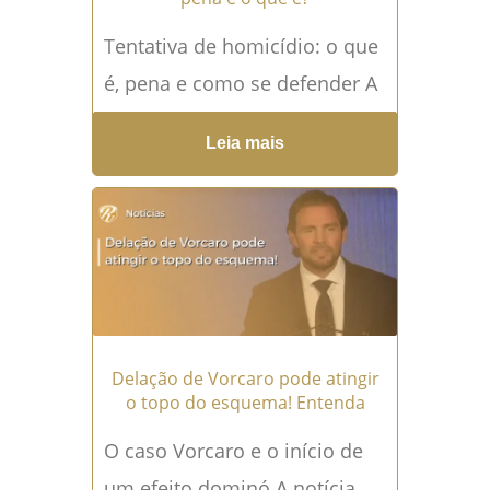
Tentativa de homicídio: o que
é, pena e como se defender A
Tentativa de homicídio é um
Leia mais
dos temas mais delicados
do...
Leia mais →
Delação de Vorcaro pode atingir
o topo do esquema! Entenda
O caso Vorcaro e o início de
um efeito dominó A notícia