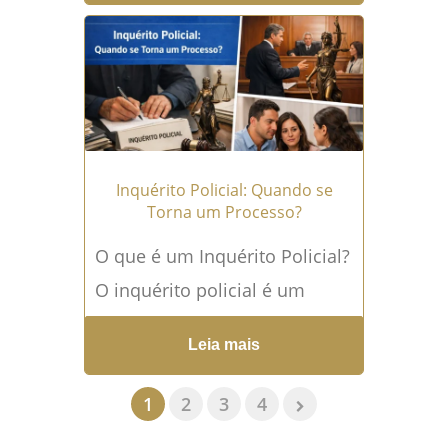
decisão impulsiva, tomada...
Leia mais →
Inquérito Policial: Quando se
Torna um Processo?
O que é um Inquérito Policial?
O inquérito policial é um
procedimento investigativo
Leia mais
instaurado pela autoridade
policial com a finalidade de
1
2
3
4
apurar...
Leia mais →