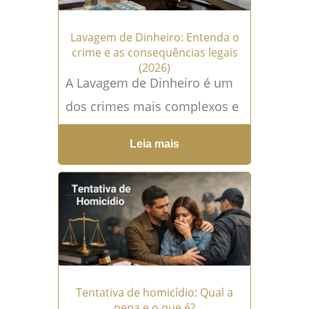
Lavagem de Dinheiro: Entenda o
crime e as consequências legais
(2026)
A Lavagem de Dinheiro é um
dos crimes mais complexos e
relevantes do Direito Penal
Leia mais
contemporâneo, sendo
frequentemente associada a
esquemas sofisticados...
Leia
mais →
Tentativa de homicídio: Qual a
pena e o que é?