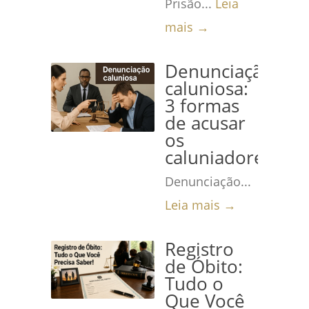
Prisão...
Leia
mais →
Denunciação
caluniosa:
3 formas
de acusar
os
caluniadores
Denunciação...
Leia mais →
Registro
de Óbito:
Tudo o
Que Você