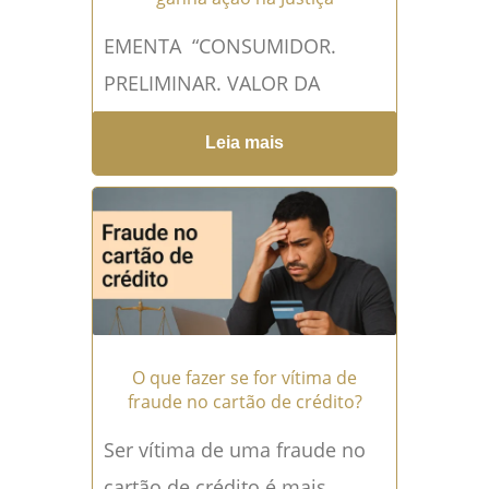
EMENTA “CONSUMIDOR.
PRELIMINAR. VALOR DA
CAUSA. INTERESSE DE AGIR.
Leia mais
AUSÊNCIA. FRAUDE BANCÁRIA.
GOLPE DA FALSA CENTRAL DE
ATENDIMENTO. FORTUITO
INTERNO. RESPONSABILIDADE
OBJETIVA....
Leia mais →
O que fazer se for vítima de
fraude no cartão de crédito?
Ser vítima de uma fraude no
cartão de crédito é mais