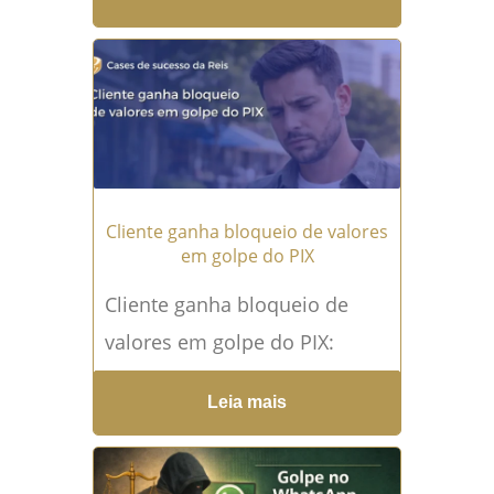
sempre a mesma: urgência,
pressão e,...
Leia mais →
Cliente ganha bloqueio de valores
em golpe do PIX
Cliente ganha bloqueio de
valores em golpe do PIX:
entenda o caso O golpe do PIX
Leia mais
tem se tornado uma das
maiores...
Leia mais →