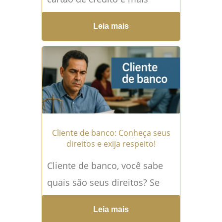
comum do que muitos
Leia mais
imaginam — e pode gerar
consequências graves...
Leia
mais →
Cliente de banco: Conheça seus
direitos e exija respeito!
Cliente de banco, você sabe
quais são seus direitos? Se
você já se sentiu lesado por
Leia mais
cobrança indevida, falta de