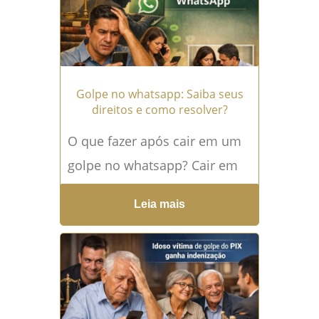
Golpe no whatsapp: Saiba seus
direitos e como resolver?
O que fazer após cair em um
golpe no whatsapp? Cair em
um golpe no whatsapp é uma
Leia mais
situação que causa
desespero,...
Leia mais →