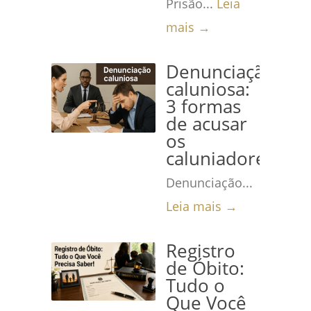
Prisão...
Leia
mais →
Denunciação
caluniosa:
3 formas
de acusar
os
caluniadores
Denunciação...
Leia mais →
Registro
de Óbito:
Tudo o
Que Você