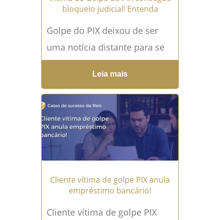
bloqueio judicial! Entenda
Golpe do PIX deixou de ser
uma notícia distante para se
tornar uma angústia real na
Leia mais
vida de milhares de
brasileiros. Em poucos...
Leia
mais →
Cliente vítima de golpe PIX anula
empréstimo bancário!
Cliente vítima de golpe PIX