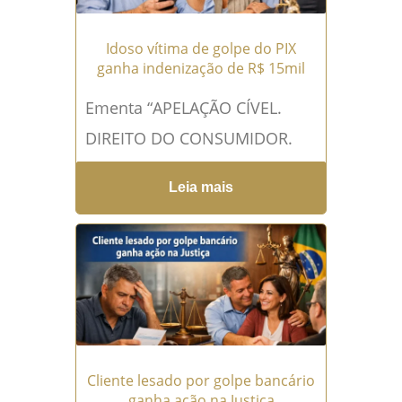
Idoso vítima de golpe do PIX
ganha indenização de R$ 15mil
Ementa “APELAÇÃO CÍVEL.
DIREITO DO CONSUMIDOR.
GOLPE DO PIX.
Leia mais
RESPONSABILIDADE DO
BANCO. LEGITIMIDADE.
SENTENÇA DE PROCEDÊNCIA.
APELO DO BANCO RÉU. No
caso...
Leia mais →
Cliente lesado por golpe bancário
ganha ação na Justiça