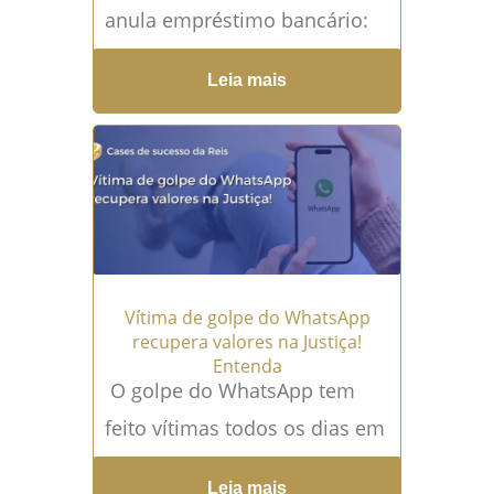
anula empréstimo bancário:
entenda o caso real O golpe
Leia mais
PIX tem destruído a
tranquilidade financeira de
milhares...
Leia mais →
Vítima de golpe do WhatsApp
recupera valores na Justiça!
Entenda
O golpe do WhatsApp tem
feito vítimas todos os dias em
todo o Brasil. A sensação é
Leia mais