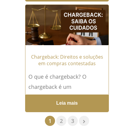
transparência ou...
Leia mais
→
Chargeback: Direitos e soluções
em compras contestadas
O que é chargeback? O
chargeback é um
procedimento que permite ao
Leia mais
consumidor contestar uma
compra feita em cartão de
1
2
3
crédito...
Leia mais →