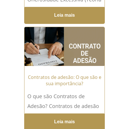
da Imprevisão): Reequilibre
Leia mais
Sua Situação Contratual A
revisão de contratos por
onerosidade excessiva (teoria
da...
Leia mais →
Contratos de adesão: O que são e
sua importância?
O que são Contratos de
Adesão? Contratos de adesão
são documentos
Leia mais
padronizados com cláusulas