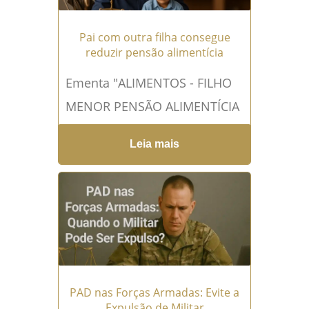
Pai com outra filha consegue
reduzir pensão alimentícia
Ementa "ALIMENTOS - FILHO
MENOR PENSÃO ALIMENTÍCIA
QUE DEVE SER FIXADA EM
Leia mais
QUANTIA SUFICIENTE PARA
GARANTIR A SUBSISTÊNCIA
DO ALIMENTANDO DE
ACORDO...
Leia mais →
PAD nas Forças Armadas: Evite a
Expulsão de Militar