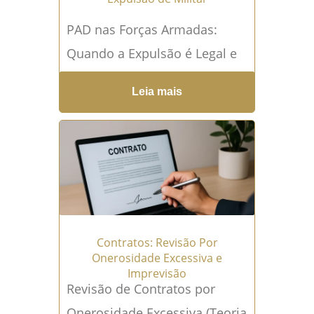
PAD nas Forças Armadas:
Quando a Expulsão é Legal e
Como se Defender Nenhum
Leia mais
militar entra para as Forças
Armadas pensando que...
Leia
mais →
Contratos: Revisão Por
Onerosidade Excessiva e
Imprevisão
Revisão de Contratos por
Onerosidade Excessiva (Teoria