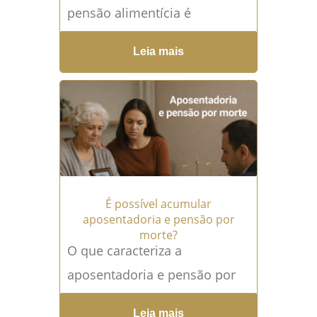
pensão alimentícia é
necessário? O aumento da
Leia mais
pensão alimentícia é uma
medida jurídica fundamental
quando o...
Leia mais →
É possível acumular
aposentadoria e pensão por
morte?
O que caracteriza a
aposentadoria e pensão por
morte? A aposentadoria e
Leia mais