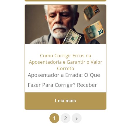
pré-estabelecidas por uma
parte, sem possibilidade de
negociação...
Leia mais →
Como Corrigir Erros na
Aposentadoria e Garantir o Valor
Correto
Aposentadoria Errada: O Que
Fazer Para Corrigir? Receber
uma aposentadoria com valor
Leia mais
abaixo do esperado ou
perceber que seu benefício foi
1
2
calculado...
Leia mais →