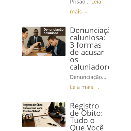
Prisão...
Leia
mais →
Denunciação
caluniosa:
3 formas
de acusar
os
caluniadores
Denunciação...
Leia mais →
Registro
de Óbito:
Tudo o
Que Você