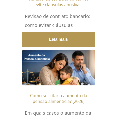
evite cláusulas abusivas!
Revisão de contrato bancário:
como evitar cláusulas
abusivas? A revisão de
Leia mais
contrato bancário é uma das
ferramentas mais poderosas
para quem deseja...
Leia mais
→
Como solicitar o aumento da
pensão alimentícia? (2026)
Em quais casos o aumento da