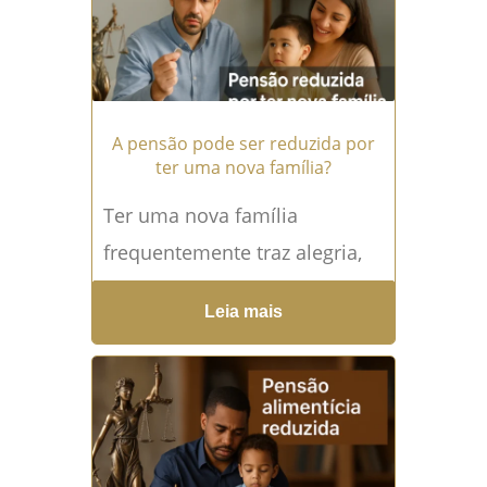
A pensão pode ser reduzida por
ter uma nova família?
Ter uma nova família
frequentemente traz alegria,
esperança e novos
Leia mais
compromissos — mas
também gera dúvidas sobre
obrigações já assumidas,
especialmente no...
Leia mais
→