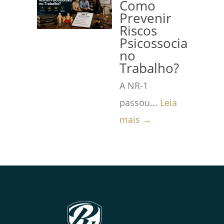
Como
Prevenir
Riscos
Psicossociais
no
Trabalho?
A NR-1
passou...
Leia
mais →