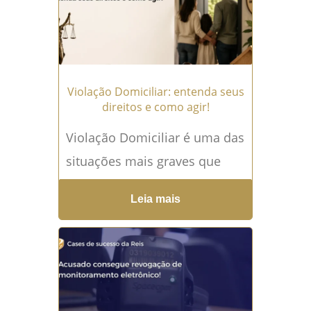
mais →
Violação Domiciliar: entenda seus
direitos e como agir!
Violação Domiciliar é uma das
situações mais graves que
uma pessoa pode enfrentar,
Leia mais
especialmente quando ocorre
durante uma abordagem
policial, uma investigação
criminal...
Leia mais →