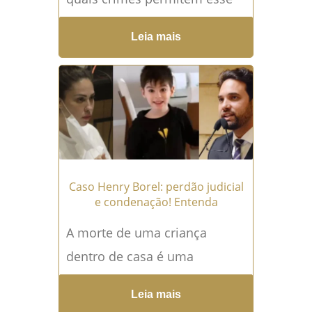
benefício? Perdão Judicial é
Leia mais
um benefício previsto em lei
que permite ao juiz deixar de
aplicar pena ao acusado
quando...
Leia mais →
Caso Henry Borel: perdão judicial
e condenação! Entenda
A morte de uma criança
dentro de casa é uma
daquelas notícias que o país
Leia mais
acompanha com o coração