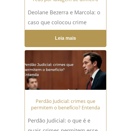
Deolane Bezerra e Marcola: o
caso que colocou crime
organizado, fama e dinheiro
Leia mais
sob análise da Justiça A Justiça
de São Paulo...
Leia mais →
Perdão Judicial: crimes que
permitem o benefício? Entenda
Perdão Judicial: o que é e
quais crimes permitem esse