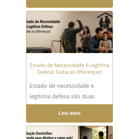
situações mais graves que
uma pessoa pode enfrentar,
porque...
Leia mais →
Estado de Necessidade X Legítima
Defesa: Saiba as diferenças!
Estado de necessidade e
legítima defesa são duas
expressões muito conhecidas
Leia mais
no Direito Penal, mas que
ainda geram muitas dúvidas
em quem responde...
Leia