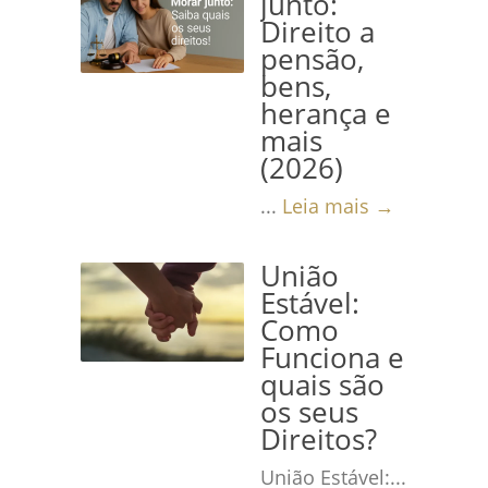
junto:
Direito a
pensão,
bens,
herança e
mais
(2026)
...
Leia mais →
União
Estável:
Como
Funciona e
quais são
os seus
Direitos?
União Estável:...