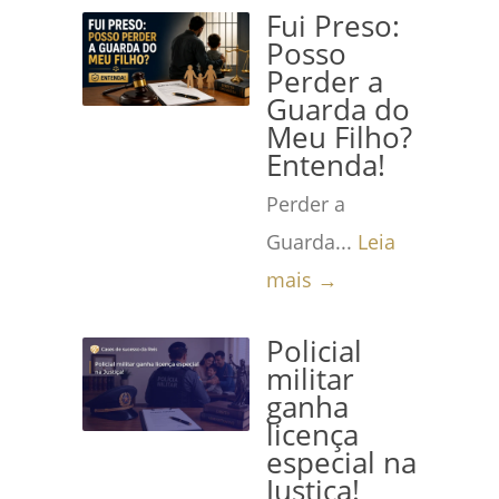
Fui Preso:
Posso
Perder a
Guarda do
Meu Filho?
Entenda!
Perder a
Guarda...
Leia
mais →
Policial
militar
ganha
licença
especial na
Justiça!