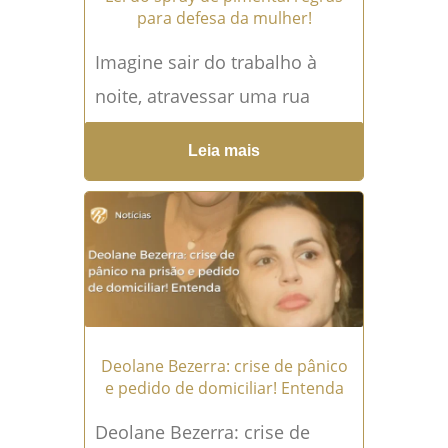
para defesa da mulher!
Imagine sair do trabalho à
noite, atravessar uma rua
pouco iluminada e perceber
Leia mais
que alguém está seguindo
seus passos. O caminho até
o...
Leia mais →
Deolane Bezerra: crise de pânico
e pedido de domiciliar! Entenda
Deolane Bezerra: crise de