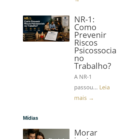
NR-1:
Como
Prevenir
Riscos
Psicossociais
no
Trabalho?
A NR-1
passou...
Leia
mais →
Mídias
Morar