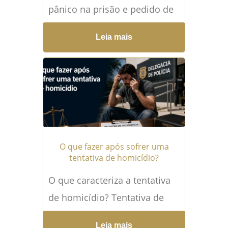
pânico na prisão e pedido de
domiciliar A prisão
Leia mais
preventiva de Deolane Bezerra
voltou a ocupar o centro...
Leia mais →
O que fazer após sofrer uma
tentativa de homicídio?
O que caracteriza a tentativa
de homicídio? Tentativa de
homicídio é uma das
Leia mais