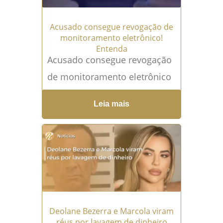
Acusado consegue revogação de
monitoramento eletrônico!
Entenda
Acusado consegue revogação
de monitoramento eletrônico
em medida protetiva A
Leia mais
revogação de monitoramento
eletrônico pode mudar
completamente a vida de uma
pessoa...
Leia mais →
Deolane Bezerra e Marcola viram
réus por lavagem de dinheiro