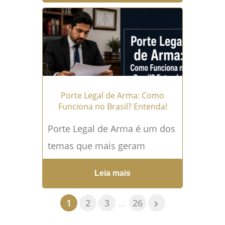
apertado. Quando essa
morte...
Leia mais →
Porte Legal de Arma: Como
Funciona no Brasil? Entenda!
Porte Legal de Arma é um dos
temas que mais geram
dúvidas no Brasil,
Leia mais
principalmente porque muita
gente confunde o direito de
1
2
3
...
26
ter...
Leia mais →